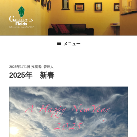
コ
ン
テ
ン
ツ
GALLERY IN FIELDS
Gallery site in the design office "fields"
へ
メニュー
ス
キ
ッ
投
2025年1月1日
投稿者:
管理人
プ
稿
2025年 新春
日: