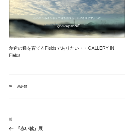
創造の種を育てるFieldsでありたい・・GALLERY IN
Fields
カ
未分類
テ
ゴ
リ
ー
投
前
前
稿
の
『赤い靴』展
ナ
投