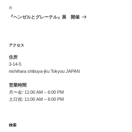
ビ
稿
次
次
ゲ
の
『ヘンゼルとグレーテル』展 開催
投
ー
稿
シ
ョ
アクセス
ン
住所
3-14-5
nishihara shibuya-jku Tokyou JAPAN
営業時間
月〜金: 11:00 AM – 6:00 PM
土日祝: 11:00 AM – 6:00 PM
検索