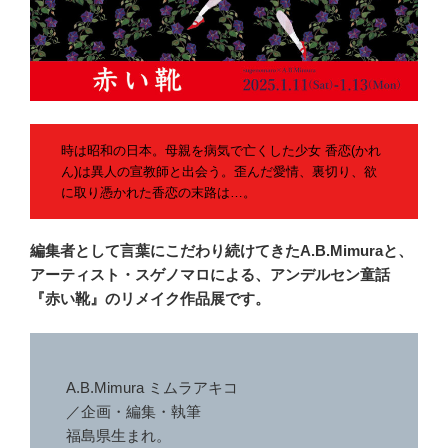
時は昭和の日本。母親を病気で亡くした少女 香恋(かれ
ん)は異人の宣教師と出会う。歪んだ愛情、裏切り、欲
に取り憑かれた香恋の末路は…。
編集者として言葉にこだわり続けてきたA.B.Mimuraと、
アーティスト・スゲノマロによる、アンデルセン童話
『赤い靴』のリメイク作品展です。
A.B.Mimura ミムラアキコ
／企画・編集・執筆
福島県生まれ。