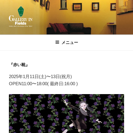
コ
ン
テ
ン
ツ
GALLERY IN FIELDS
Gallery site in the design office "fields"
へ
メニュー
ス
キ
ッ
『赤い靴』
プ
2025年1月11日(土)〜13日(祝月)
OPEN11:00〜18:00( 最終日:16:00 )